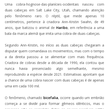
Uma cobra-hognose-das-planícies-ocidentais nasceu com
duas cabeças em Salt Lake City, Utah, chamando atenção
pelo fenômeno raro. O réptil, que mede apenas 10
centímetros, pertence à criadora Ann-Kristin Swahn, de 49
anos, que batizou o animal de
Haribo
, em referência a uma
bala da marca alemã que imita uma cobra-de-duas-cabeças.
Segundo Ann-Kristin, no início as duas cabeças chegaram a
disputar quem comandava os movimentos, mas com o tempo
a da direita passou a se alimentar com mais frequência.
Criadora de cobras desde a década de 1990, ela contou que
nunca havia presenciado algo semelhante, mesmo
reproduzindo a espécie desde 2021. Estimativas apontam que
a chance de uma cobra nascer com duas cabeças é de apenas
uma em cada 100 mil.
O fenômeno, chamado
bicefalia
, ocorre quando um embrião
começa a se dividir para formar gêmeos idênticos, mas o