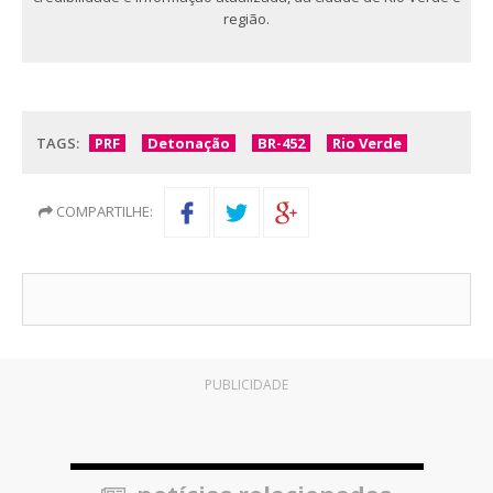
região.
TAGS:
PRF
Detonação
BR-452
Rio Verde
COMPARTILHE:
PUBLICIDADE