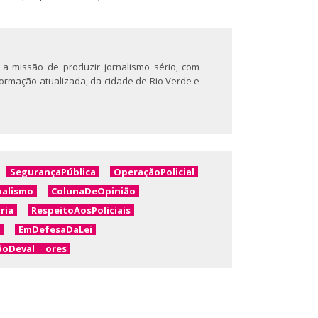
 a missão de produzir jornalismo sério, com
nformação atualizada, da cidade de Rio Verde e
SegurançaPública
OperaçãoPolicial
nalismo
ColunaDeOpinião
ria
RespeitoAosPoliciais
M
EmDefesaDaLei
oDeval___ores