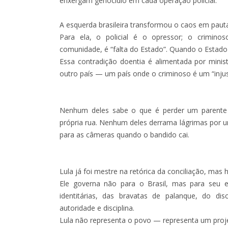
enxergam genocídio em cada operação policial.
A esquerda brasileira transformou o caos em pauta 
Para ela, o policial é o opressor; o crimin
comunidade, é “falta do Estado”. Quando o Estado vo
Essa contradição doentia é alimentada por mini
outro país — um país onde o criminoso é um “injust
Nenhum deles sabe o que é perder um parente 
própria rua. Nenhum deles derrama lágrimas por u
para as câmeras quando o bandido cai.
Lula já foi mestre na retórica da conciliação, mas 
Ele governa não para o Brasil, mas para seu el
identitárias, das bravatas de palanque, do di
autoridade e disciplina.
Lula não representa o povo — representa um proje