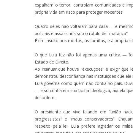
espalham o terror, controlam comunidades e im
própria vida em risco para proteger inocentes.
Quatro deles não voltaram para casa — e mesmo a
policiais e assassinos sob o rótulo de “matança”.
É um insulto aos mortos, às famílias, e à própria i
O que Lula fez não foi apenas uma crítica — fo
Estado de Direito.
Ao insinuar que houve “execuções” e exigir que le
demonstrou desconfiança nas instituições que el
Lula governa como quem não confia no país. Duvida
— e só confia em sua bolha ideológica, aquela qu
desordem.
O presidente que vive falando em “união nacio
progressistas” e “maus conservadores”. Enquan
respeito pela lei, Lula prefere agradar os mil