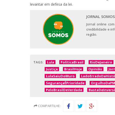
levantar em defesa da lei.
JORNAL SOMOS
Jornal online com
credibilidade e i
região.
TAGS:
Lula
PolíticaBrasil
RioDeJaneiro
Justiça
BrasilHoje
Opinião
Jor
LulaSaiuDoMuro
LadoErradoDaHistó
SegurançaÉPrioridade
OrgulhoDaP
PeloBrasilDeVerdade
BastaDeInversã
COMPARTILHE: