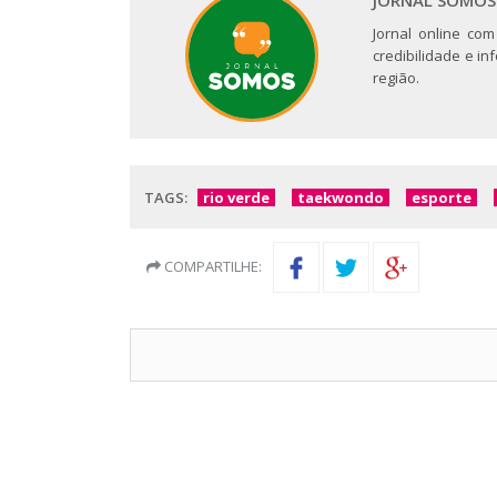
Jornal online com
credibilidade e i
região.
TAGS:
rio verde
taekwondo
esporte
COMPARTILHE: