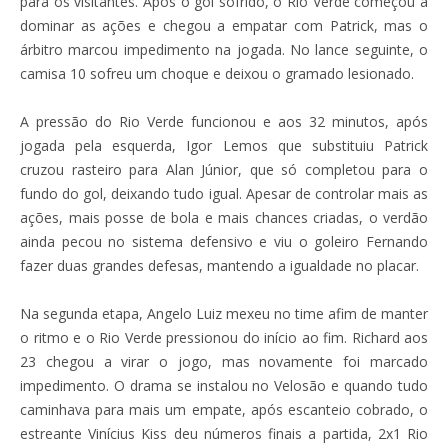
para os visitantes. Após o gol sofrido, o Rio Verde começou a
dominar as ações e chegou a empatar com Patrick, mas o
árbitro marcou impedimento na jogada. No lance seguinte, o
camisa 10 sofreu um choque e deixou o gramado lesionado.
A pressão do Rio Verde funcionou e aos 32 minutos, após
jogada pela esquerda, Igor Lemos que substituiu Patrick
cruzou rasteiro para Alan Júnior, que só completou para o
fundo do gol, deixando tudo igual. Apesar de controlar mais as
ações, mais posse de bola e mais chances criadas, o verdão
ainda pecou no sistema defensivo e viu o goleiro Fernando
fazer duas grandes defesas, mantendo a igualdade no placar.
Na segunda etapa, Angelo Luiz mexeu no time afim de manter
o ritmo e o Rio Verde pressionou do início ao fim. Richard aos
23 chegou a virar o jogo, mas novamente foi marcado
impedimento. O drama se instalou no Velosão e quando tudo
caminhava para mais um empate, após escanteio cobrado, o
estreante Vinícius Kiss deu números finais a partida, 2x1 Rio