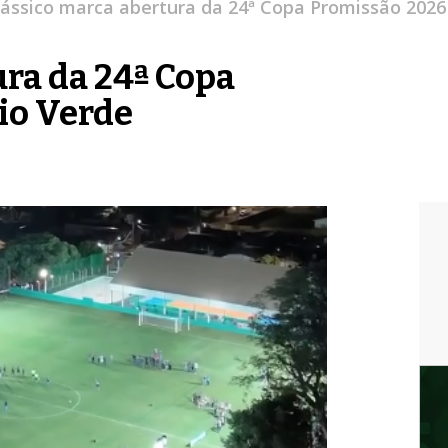
lássico marca abertura da 24ª Copa Promissão 2026
ura da 24ª Copa
io Verde