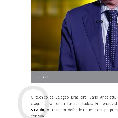
O
Foto: CBF
O técnico da Seleção Brasileira, Carlo Ancelott
craque para conquistar resultados. Em entrevist
S.Paulo
, o treinador defendeu que a equipe prec
coletiva.