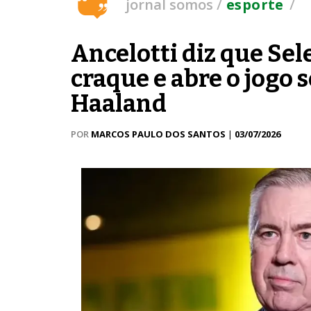
/
/
jornal somos
esporte
Ancelotti diz que Sel
craque e abre o jogo s
Haaland
POR
MARCOS PAULO DOS SANTOS
|
03/07/2026