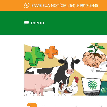
ENVIE SUA NOTÍCIA: (64) 9 9917-5445
menu