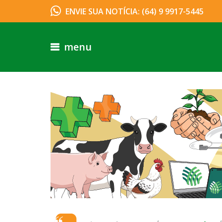
ENVIE SUA NOTÍCIA: (64) 9 9917-5445
menu