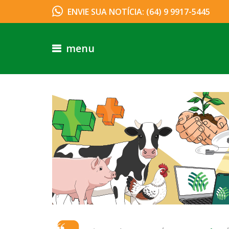
ENVIE SUA NOTÍCIA: (64) 9 9917-5445
menu