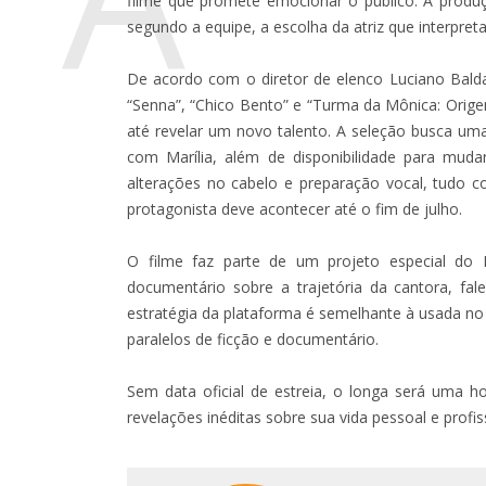
filme que promete emocionar o público. A produ
segundo a equipe, a escolha da atriz que interpre
De acordo com o diretor de elenco Luciano Bald
“Senna”, “Chico Bento” e “Turma da Mônica: Origen
até revelar um novo talento. A seleção busca uma
com Marília, além de disponibilidade para mud
alterações no cabelo e preparação vocal, tudo 
protagonista deve acontecer até o fim de julho.
O filme faz parte de um projeto especial do
documentário sobre a trajetória da cantora, fa
estratégia da plataforma é semelhante à usada n
paralelos de ficção e documentário.
Sem data oficial de estreia, o longa será uma
revelações inéditas sobre sua vida pessoal e profis