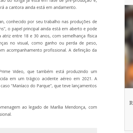
ção do longa já está em fase de pré-produção e,
tará a cantora ainda está em andamento.
an, conhecido por seu trabalho nas produções de
s”, o papel principal ainda está em aberto e pode
 atriz entre 18 e 30 anos, com semelhança física
anças no visual, como ganho ou perda de peso,
com acompanhamento profissional. A definição da
 Prime Video, que também está produzindo um
lecida em um trágico acidente aéreo em 2021. A
o caso “Maníaco do Parque”, que teve lançamentos
R
 homenagem ao legado de Marília Mendonça, com
sional.