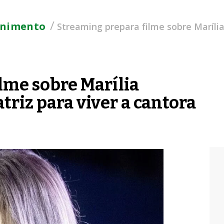
/
enimento
Streaming prepara filme sobre Marília
lme sobre Marília
riz para viver a cantora