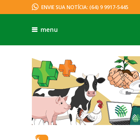
ENVIE SUA NOTÍCIA: (64) 9 9917-5445
menu