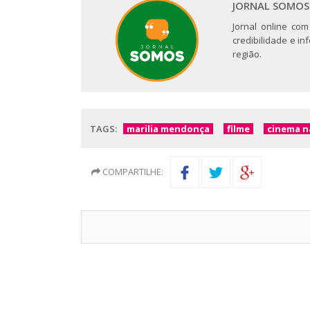
JORNAL SOMOS
Jornal online com
credibilidade e i
região.
TAGS:
marilia mendonça
filme
cinema n
COMPARTILHE: