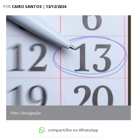
POR
CAIRO SANTOS
|
13/12/2024
Foto: Divulgação
compartilhe no WhatsApp