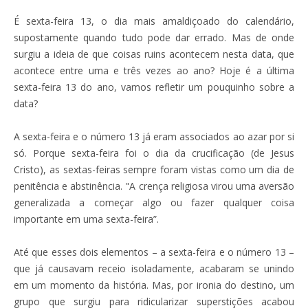
É sexta-feira 13, o dia mais amaldiçoado do calendário,
supostamente quando tudo pode dar errado. Mas de onde
surgiu a ideia de que coisas ruins acontecem nesta data, que
acontece entre uma e três vezes ao ano? Hoje é a última
sexta-feira 13 do ano, vamos refletir um pouquinho sobre a
data?
A sexta-feira e o número 13 já eram associados ao azar por si
só. Porque sexta-feira foi o dia da crucificação (de Jesus
Cristo), as sextas-feiras sempre foram vistas como um dia de
penitência e abstinência. "A crença religiosa virou uma aversão
generalizada a começar algo ou fazer qualquer coisa
importante em uma sexta-feira”.
Até que esses dois elementos – a sexta-feira e o número 13 –
que já causavam receio isoladamente, acabaram se unindo
em um momento da história. Mas, por ironia do destino, um
grupo que surgiu para ridicularizar superstições acabou