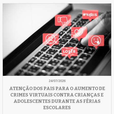
24/07/2026
ATENÇÃO DOS PAIS PARA O AUMENTO DE
CRIMES VIRTUAIS CONTRA CRIANÇAS E
ADOLESCENTES DURANTE AS FÉRIAS
ESCOLARES