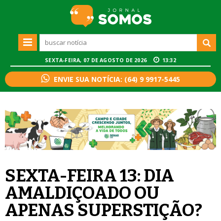
SEXTA-FEIRA, 07 DE AGOSTO DE 2026
13:32
ENVIE SUA NOTÍCIA: (64) 9 9917-5445
SEXTA-FEIRA 13: DIA
AMALDIÇOADO OU
APENAS SUPERSTIÇÃO?