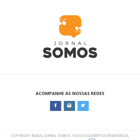
ACOMPANHE AS NOSSAS REDES
COPYRIGHT ©2026, JORNAL SOMOS. TODOS OS DIREITOS RESERVADOS.