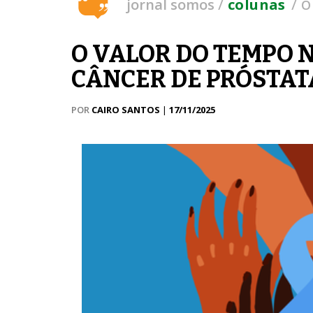
/
/
jornal somos
colunas
O
O VALOR DO TEMPO 
CÂNCER DE PRÓSTAT
POR
CAIRO SANTOS
|
17/11/2025