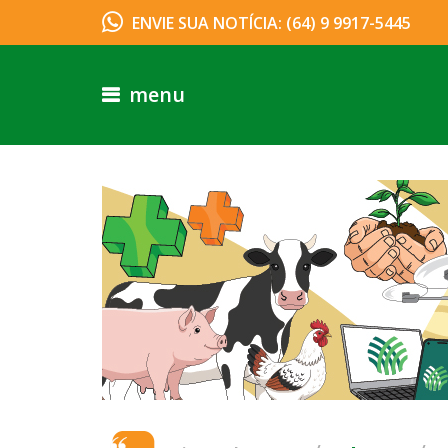
ENVIE SUA NOTÍCIA: (64) 9 9917-5445
menu