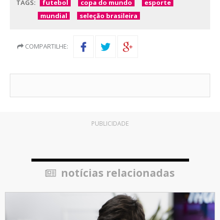
TAGS:
futebol
copa do mundo
esporte
mundial
seleção brasileira
COMPARTILHE:
PUBLICIDADE
notícias relacionadas