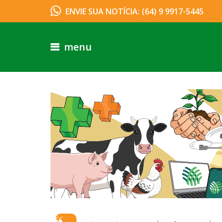
ENVIE SUA NOTÍCIA: (64) 9 9917-5445
menu