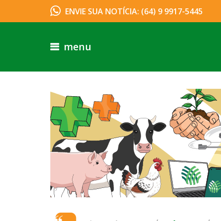
ENVIE SUA NOTÍCIA: (64) 9 9917-5445
menu