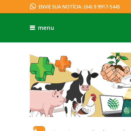
ENVIE SUA NOTÍCIA: (64) 9 9917-5445
menu