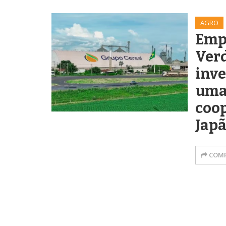
AGRO
Emp
Verd
inv
uma
coop
Jap
COMP