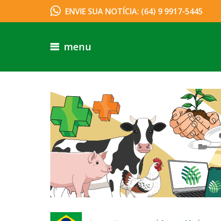
ENVIE SUA NOTÍCIA: (64) 9 9917-5445
menu