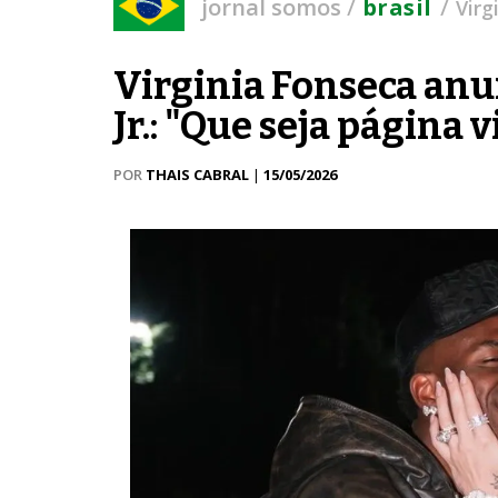
/
/
jornal somos
brasil
Virg
Virginia Fonseca anu
Jr.: "Que seja página 
POR
THAIS CABRAL
|
15/05/2026