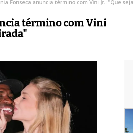
inia Fonseca anuncia término com Vini Jr.: "Que sej
ncia término com Vini
virada"