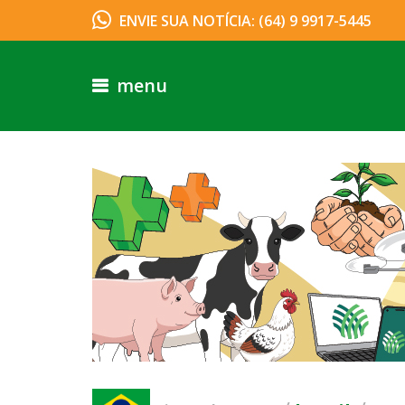
ENVIE SUA NOTÍCIA: (64) 9 9917-5445
menu