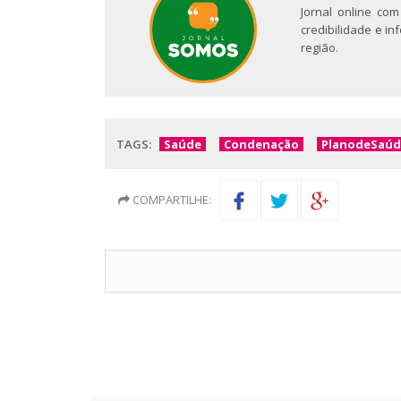
Jornal online com
credibilidade e i
região.
TAGS:
Saúde
Condenação
PlanodeSaúd
COMPARTILHE: