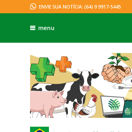
ENVIE SUA NOTÍCIA: (64) 9 9917-5445
menu