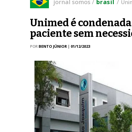
/
/
jornal somos
brasil
Unim
Unimed é condenada p
paciente sem necess
POR
BENTO JÚNIOR
|
01/12/2023