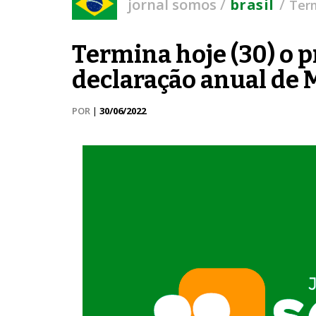
/
/
jornal somos
brasil
Term
Termina hoje (30) o p
declaração anual de 
POR
|
30/06/2022