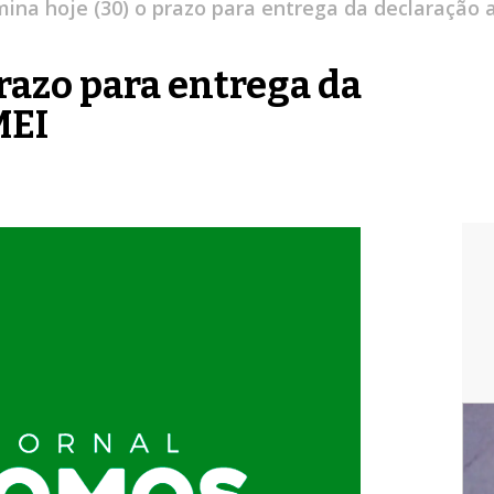
ina hoje (30) o prazo para entrega da declaração 
razo para entrega da
MEI