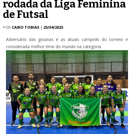
rodada da Liga Feminina
de Futsal
POR
CAIRO TOBIAS
|
25/04/2025
Adversário das goianas é as atuais campeãs do torneio e
considerada melhor time do mundo na categoria