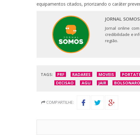
equipamentos citados, priorizando o caráter preve
JORNAL SOMOS
Jornal online com
credibilidade e i
região.
TAGS:
PRF
RADARES
MOVEIS
PORTATE
DECISAO
AGU
JAIR
BOLSONAR
COMPARTILHE: