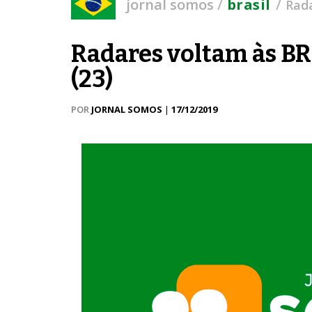
/
/
jornal somos
brasil
Rada
Radares voltam às B
(23)
POR
JORNAL SOMOS
|
17/12/2019