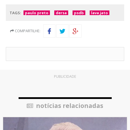
TAGS:
paulo preto
dersa
psdb
lava jato
COMPARTILHE:
PUBLICIDADE
notícias relacionadas