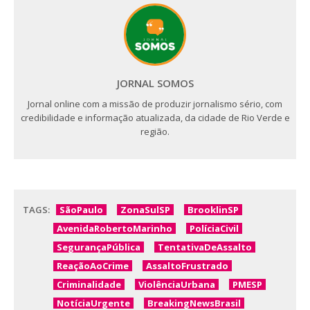
JORNAL SOMOS
Jornal online com a missão de produzir jornalismo sério, com
credibilidade e informação atualizada, da cidade de Rio Verde e
região.
TAGS:
SãoPaulo
ZonaSulSP
BrooklinSP
AvenidaRobertoMarinho
PolíciaCivil
SegurançaPública
TentativaDeAssalto
ReaçãoAoCrime
AssaltoFrustrado
Criminalidade
ViolênciaUrbana
PMESP
NotíciaUrgente
BreakingNewsBrasil