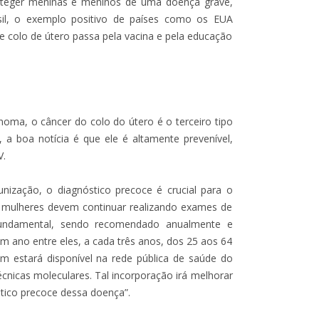
roteger meninas e meninos de uma doença grave,
il, o exemplo positivo de países como os EUA
 colo de útero passa pela vacina e pela educação
noma, o câncer do colo do útero é o terceiro tipo
 a boa notícia é que ele é altamente prevenível,
V.
nização, o diagnóstico precoce é crucial para o
 mulheres devem continuar realizando exames de
fundamental, sendo recomendado anualmente e
m ano entre eles, a cada três anos, dos 25 aos 64
m estará disponível na rede pública de saúde do
écnicas moleculares. Tal incorporação irá melhorar
tico precoce dessa doença”.