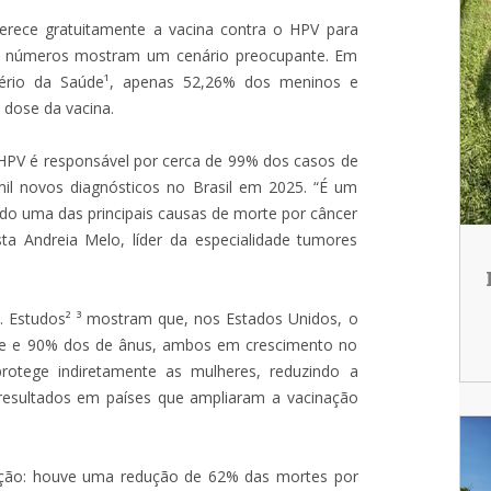
erece gratuitamente a vacina contra o HPV para
s números mostram um cenário preocupante. Em
stério da Saúde¹, apenas 52,26% dos meninos e
 dose da vacina.
 HPV é responsável por cerca de 99% dos casos de
il novos diagnósticos no Brasil em 2025. “É um
do uma das principais causas de morte por câncer
ista Andreia Melo, líder da especialidade tumores
 Estudos² ³ mostram que, nos Estados Unidos, o
ge e 90% dos de ânus, ambos em crescimento no
tege indiretamente as mulheres, reduzindo a
 resultados em países que ampliaram a vacinação
ação: houve uma redução de 62% das mortes por