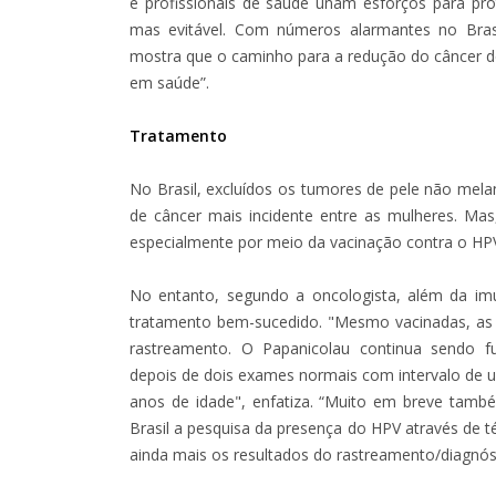
e profissionais de saúde unam esforços para p
mas evitável. Com números alarmantes no Bras
mostra que o caminho para a redução do câncer de
em saúde”.
Tratamento
No Brasil, excluídos os tumores de pele não mela
de câncer mais incidente entre as mulheres. Mas,
especialmente por meio da vacinação contra o HP
No entanto, segundo a oncologista, além da imu
tratamento bem-sucedido. "Mesmo vacinadas, as
rastreamento. O Papanicolau continua sendo 
depois de dois exames normais com intervalo de u
anos de idade", enfatiza. “Muito em breve també
Brasil a pesquisa da presença do HPV através de t
ainda mais os resultados do rastreamento/diagnós