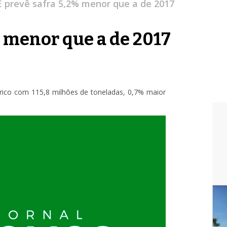
 prevê safra 5,2% menor que a de 2017
% menor que a de 2017
órico com 115,8 milhões de toneladas, 0,7% maior