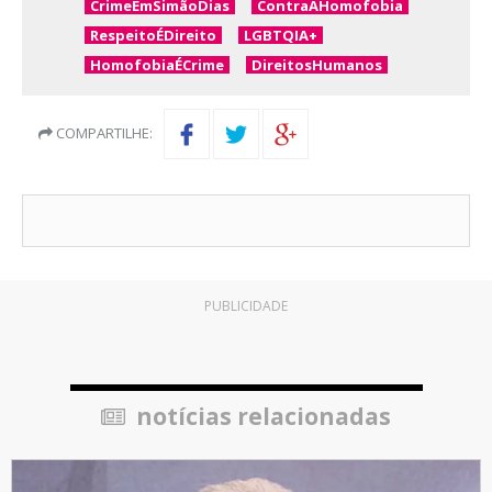
CrimeEmSimãoDias
ContraAHomofobia
RespeitoÉDireito
LGBTQIA+
HomofobiaÉCrime
DireitosHumanos
COMPARTILHE:
PUBLICIDADE
notícias relacionadas