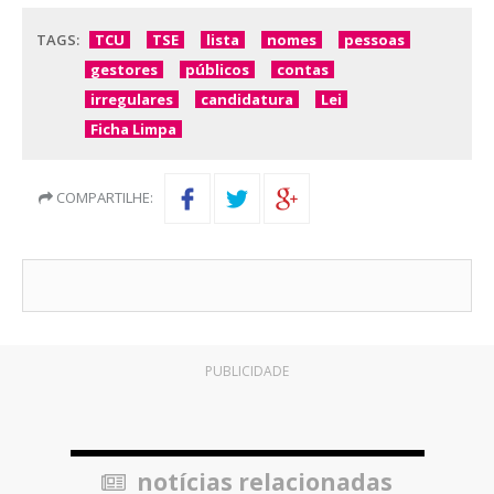
TAGS:
TCU
TSE
lista
nomes
pessoas
gestores
públicos
contas
irregulares
candidatura
Lei
Ficha Limpa
COMPARTILHE:
PUBLICIDADE
notícias relacionadas