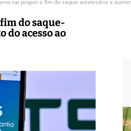
rno vai propor o fim do saque-aniversário e aume
 fim do saque-
o do acesso ao