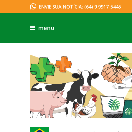
ENVIE SUA NOTÍCIA: (64) 9 9917-5445
menu