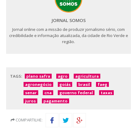
JORNAL SOMOS
Jornal online com a missão de produzir jornalismo sério, com
credibilidade e informação atualizada, da cidade de Rio Verde e
região.
TAGS:
plano safra
agro
agricultura
agronegócio
goiás
brasil
faeg
senar
cna
governo federal
taxas
juros
pagamento
COMPARTILHE: