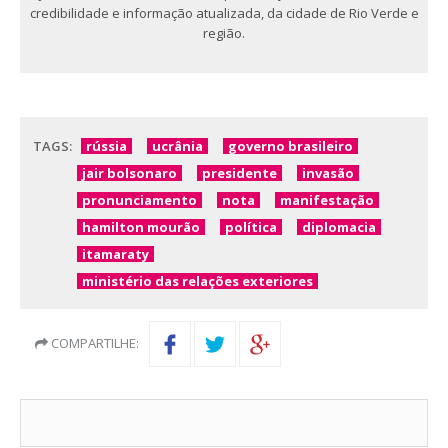
credibilidade e informação atualizada, da cidade de Rio Verde e
região.
TAGS:
rússia
ucrânia
governo brasileiro
jair bolsonaro
presidente
invasão
pronunciamento
nota
manifestação
hamilton mourão
política
diplomacia
itamaraty
ministério das relações exteriores
COMPARTILHE: