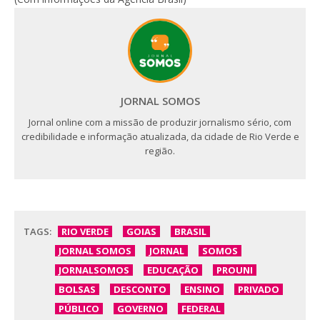
JORNAL SOMOS
Jornal online com a missão de produzir jornalismo sério, com
credibilidade e informação atualizada, da cidade de Rio Verde e
região.
TAGS:
RIO VERDE
GOIAS
BRASIL
JORNAL SOMOS
JORNAL
SOMOS
JORNALSOMOS
EDUCAÇÃO
PROUNI
BOLSAS
DESCONTO
ENSINO
PRIVADO
PÚBLICO
GOVERNO
FEDERAL