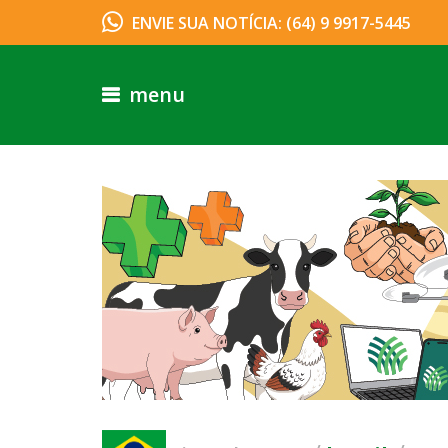
ENVIE SUA NOTÍCIA: (64) 9 9917-5445
menu