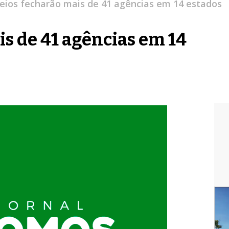
eios fecharão mais de 41 agências em 14 estados
is de 41 agências em 14