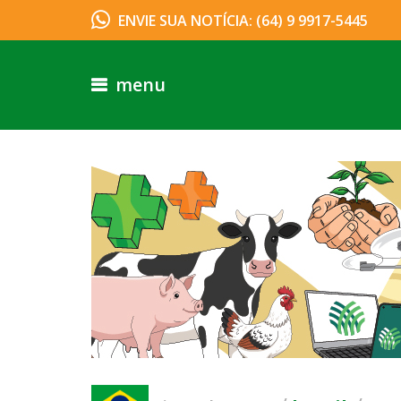
ENVIE SUA NOTÍCIA: (64) 9 9917-5445
menu