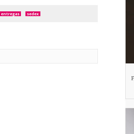
entregas
sedex
F