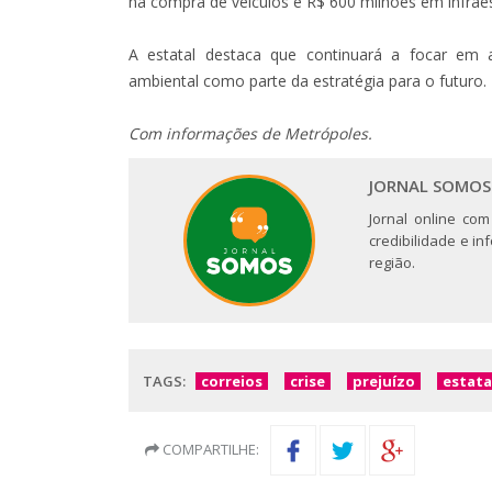
na compra de veículos e R$ 600 milhões em infraes
A estatal destaca que continuará a focar em 
ambiental como parte da estratégia para o futuro.
Com informações de Metrópoles.
JORNAL SOMOS
Jornal online com
credibilidade e i
região.
TAGS:
correios
crise
prejuízo
estata
COMPARTILHE: