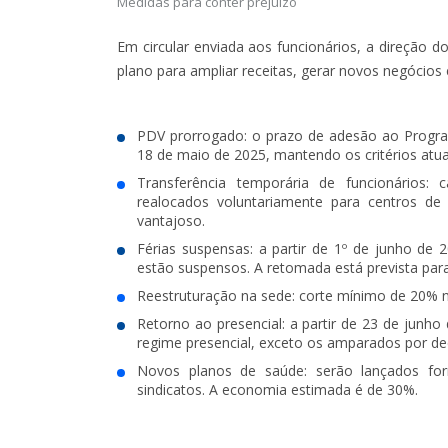
Medidas para conter prejuízo
Em circular enviada aos funcionários, a direção
plano para ampliar receitas, gerar novos negócios e
PDV prorrogado
: o prazo de adesão ao Progra
18 de maio de 2025, mantendo os critérios atuai
Transferência temporária de funcionários
: c
realocados voluntariamente para centros de
vantajoso.
Férias suspensas
: a partir de 1º de junho de 
estão suspensos. A retomada está prevista para
Reestruturação na sede
: corte mínimo de 20% 
Retorno ao presencial
: a partir de 23 de junh
regime presencial, exceto os amparados por deci
Novos planos de saúde
: serão lançados fo
sindicatos. A economia estimada é de 30%.