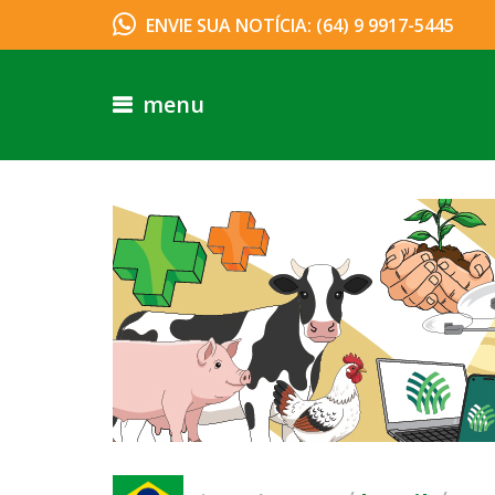
ENVIE SUA NOTÍCIA: (64) 9 9917-5445
menu