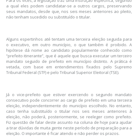
Para os vices, a legislação traz uma instrução específica, segundo
a qual eles podem candidatar-se a outros cargos, preservando
seus mandatos, desde que, nos seis meses anteriores ao pleito,
não tenham sucedido ou substituído o titular.
Alguns espertinhos até tentam uma terceira eleição seguida para
o executivo, em outro município, o que também é proibido. A
hipótese dá nome ao candidato popularmente conhecido como
“prefeito itinerante”, que é aquele que busca executar um terceiro
mandato seguido de prefeito em município distinto. A prática é
vetada, com base em entendimentos fixados pelo Supremo
Tribunal Federal (STF) e pelo Tribunal Superior Eleitoral (TSE).
Já o vice-prefeito que estiver exercendo o segundo mandato
consecutivo pode concorrer ao cargo de prefeito em uma terceira
eleição, independentemente do município escolhido. No entanto,
caso tenha substituído o titular nos seis meses anteriores à
eleição, não poderá, posteriormente, se reeleger como prefeito.
Fiz questão de falar deste assunto na coluna de hoje para ajudar
a tirar dúvidas de muita gente neste período de preparação para a
eleição. O importante é ficar atendo e não perder os prazos.