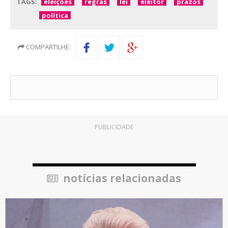
TAGS:
eleições
regras
lei
eleitor
prazos
política
COMPARTILHE:
PUBLICIDADE
notícias relacionadas