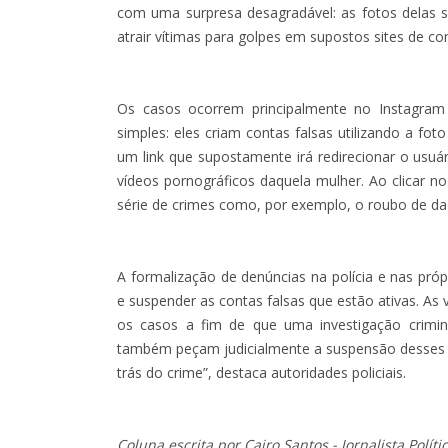
com uma surpresa desagradável: as fotos delas 
atrair vítimas para golpes em supostos sites de co
Os casos ocorrem principalmente no Instagram
simples: eles criam contas falsas utilizando a fo
um link que supostamente irá redirecionar o usuár
vídeos pornográficos daquela mulher. Ao clicar no
série de crimes como, por exemplo, o roubo de dad
A formalização de denúncias na polícia e nas própr
e suspender as contas falsas que estão ativas. As v
os casos a fim de que uma investigação crimi
também peçam judicialmente a suspensão desses pe
trás do crime”, destaca autoridades policiais.
Coluna escrita por Cairo Santos - Jornalista Políti