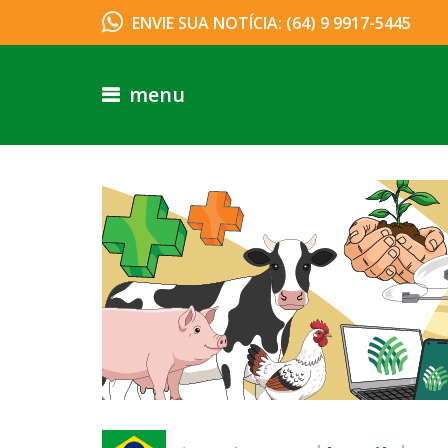
ENVIE SUA NOTÍCIA: (64) 9 9917-5445
menu