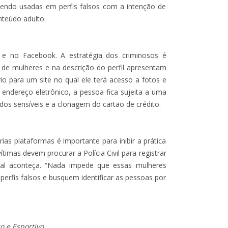
sendo usadas em perfis falsos com a intenção de
nteúdo adulto.
 e no Facebook. A estratégia dos criminosos é
to de mulheres e na descrição do perfil apresentam
io para um site no qual ele terá acesso a fotos e
 endereço eletrônico, a pessoa fica sujeita a uma
os sensíveis e a clonagem do cartão de crédito.
ias plataformas é importante para inibir a prática
ítimas devem procurar a Polícia Civil para registrar
nal aconteça. “Nada impede que essas mulheres
rfis falsos e busquem identificar as pessoas por
co e Esportivo