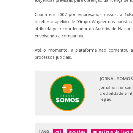
exigências previstas para obtenção da licença de 
Criada em 2007 por empresários russos, a 1xBe
receber o apelido de “Grupo Wagner das apostas”
atribuída pelo coordenador da Autoridade Nacion
envolvendo a companhia.
Até o momento, a plataforma não comentou as
processos judiciais.
JORNAL SOMOS
Jornal online com
credibilidade e i
região.
TAGS:
bet
apostas
ministério da fazen