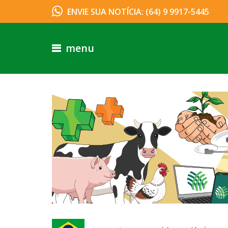
ENVIE SUA NOTÍCIA: (64) 9 9917-5445
menu