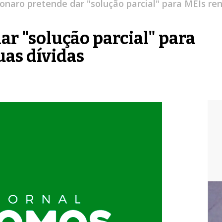
onaro pretende dar "solução parcial" para MEIs re
r "solução parcial" para
as dívidas