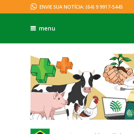
ENVIE SUA NOTÍCIA: (64) 9 9917-5445
menu