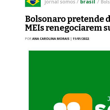
/
/
jornal somos
brasil
Bols
Bolsonaro pretende da
MEIs renegociarem su
POR
ANA CAROLINA MORAIS
|
11/01/2022